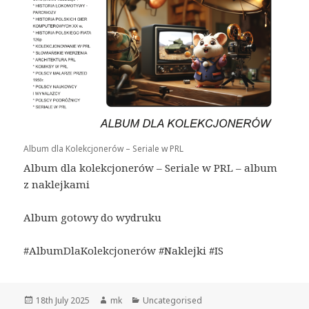
Album dla Kolekcjonerów – Seriale w PRL
Album dla kolekcjonerów – Seriale w PRL – album
z naklejkami
Album gotowy do wydruku
#AlbumDlaKolekcjonerów #Naklejki #IS
Posted
Author
Categories
18th July 2025
mk
Uncategorised