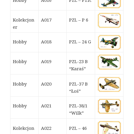
Hobby
A016
PZL – P11c
Kolekcjon
A017
PZL – P 6
er
Hobby
A018
PZL – 24 G
Hobby
A019
PZL-23 B
“Karaś”
Hobby
A020
PZL-37 B
“Łoś”
Hobby
A021
PZL-38/1
“Wilk”
Kolekcjon
A022
PZL – 46