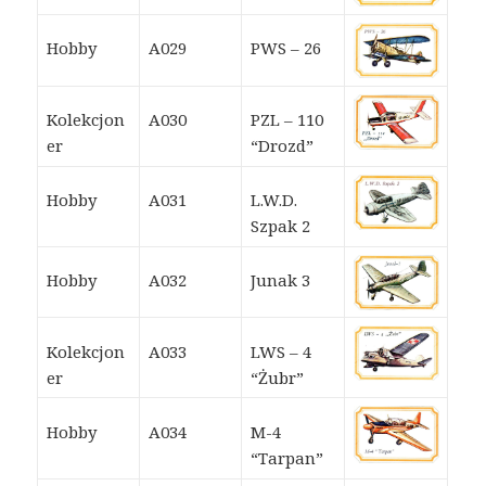
Hobby
A029
PWS – 26
Kolekcjon
A030
PZL – 110
er
“Drozd”
Hobby
A031
L.W.D.
Szpak 2
Hobby
A032
Junak 3
Kolekcjon
A033
LWS – 4
er
“Żubr”
Hobby
A034
M-4
“Tarpan”