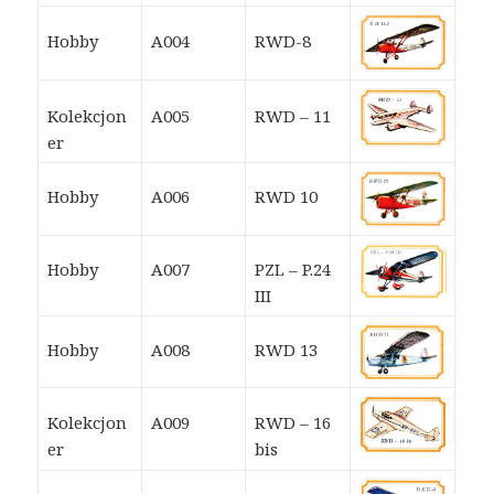
Hobby
A004
RWD-8
Kolekcjon
A005
RWD – 11
er
Hobby
A006
RWD 10
Hobby
A007
PZL – P.24
III
Hobby
A008
RWD 13
Kolekcjon
A009
RWD – 16
er
bis