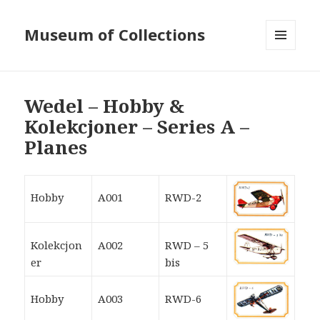
Museum of Collections
MENU
AND
WIDGETS
Wedel – Hobby &
Kolekcjoner – Series A –
Planes
Hobby
A001
RWD-2
Kolekcjon
A002
RWD – 5
er
bis
Hobby
A003
RWD-6