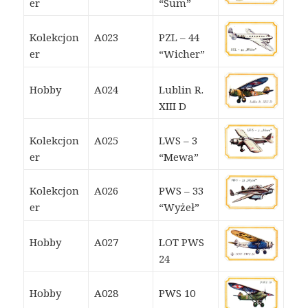
er
“Sum”
Kolekcjon
A023
PZL – 44
er
“Wicher”
Hobby
A024
Lublin R.
XIII D
Kolekcjon
A025
LWS – 3
er
“Mewa”
Kolekcjon
A026
PWS – 33
er
“Wyżeł”
Hobby
A027
LOT PWS
24
Hobby
A028
PWS 10