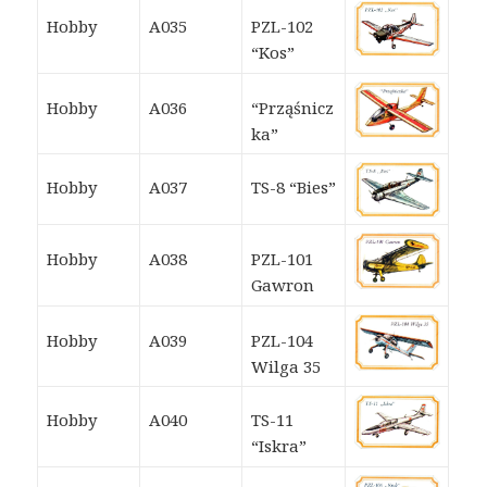
Hobby
A035
PZL-102
“Kos”
Hobby
A036
“Prząśnicz
ka”
Hobby
A037
TS-8 “Bies”
Hobby
A038
PZL-101
Gawron
Hobby
A039
PZL-104
Wilga 35
Hobby
A040
TS-11
“Iskra”