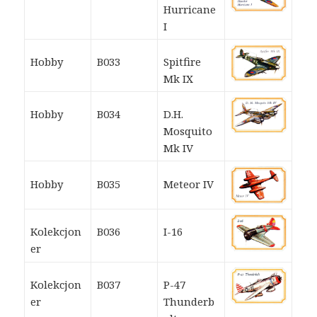
Hurricane
I
Hobby
B033
Spitfire
Mk IX
Hobby
B034
D.H.
Mosquito
Mk IV
Hobby
B035
Meteor IV
Kolekcjon
B036
I-16
er
Kolekcjon
B037
P-47
er
Thunderb