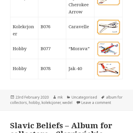
Cherokee
Arrow
Kolekcjon
B076
Caravelle
er
Hobby
B077
“Morava”
Hobby
B078
Jak-40
Posted
Author
Categories
Tags
23rd February 2020
mk
Uncategorised
album for
on
on Wedel – H
collectors
,
hobby
,
kolekcjoner
,
wedel
Leave a comment
Slavic Beliefs – Album for