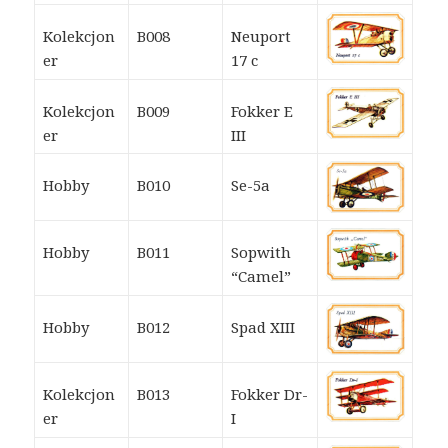
Kolekcjon
B008
Neuport
er
17 c
Kolekcjon
B009
Fokker E
er
III
Hobby
B010
Se-5a
Hobby
B011
Sopwith
“Camel”
Hobby
B012
Spad XIII
Kolekcjon
B013
Fokker Dr-
er
I