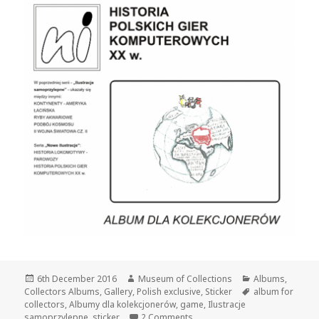
Posted
Author
Categories
6th December 2016
Museum of Collections
Albums
,
on
Tags
Collectors Albums
,
Gallery
,
Polish exclusive
,
Sticker
album for
collectors
,
Albumy dla kolekcjonerów
,
game
,
Ilustracje
on History of Polish computer g
samoprzylepne
,
sticker
2 Comments