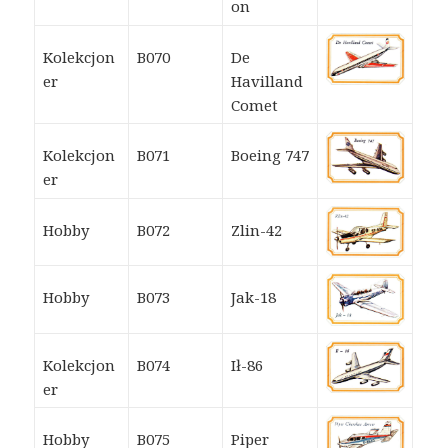
on
Kolekcjon
B070
De
er
Havilland
Comet
Kolekcjon
B071
Boeing 747
er
Hobby
B072
Zlin-42
Hobby
B073
Jak-18
Kolekcjon
B074
Ił-86
er
Hobby
B075
Piper