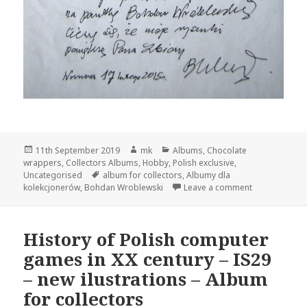
Posted
Author
Categories
11th September 2019
mk
Albums
,
Chocolate
on
wrappers
,
Collectors Albums
,
Hobby
,
Polish exclusive
,
Tags
Uncategorised
album for collectors
,
Albumy dla
on Dedicatio
kolekcjonerów
,
Bohdan Wroblewski
Leave a comment
History of Polish computer
games in XX century – IS29
– new ilustrations – Album
for collectors