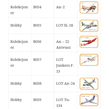
Kolekcjon
B054
An-2
er
Hobby
B055
LOT IŁ-18
Kolekcjon
B056
An – 22
er
Anteusz
Kolekcjon
B057
LOT
er
Junkers F-
13
Hobby
B058
LOT An-24
Hobby
B059
LOT Tu-
134