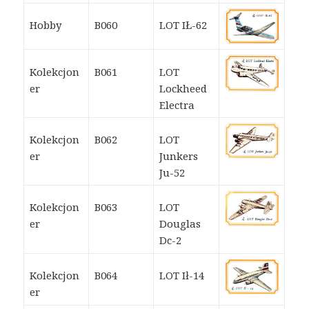
Hobby
B060
LOT IŁ-62
Kolekcjon
B061
LOT
er
Lockheed
Electra
Kolekcjon
B062
LOT
er
Junkers
Ju-52
Kolekcjon
B063
LOT
er
Douglas
Dc-2
Kolekcjon
B064
LOT Ił-14
er