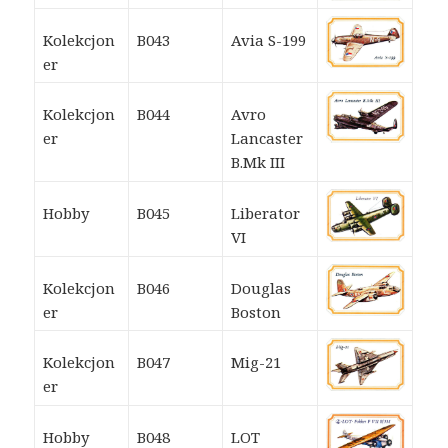
Kolekcjon
B043
Avia S-199
er
Kolekcjon
B044
Avro
er
Lancaster
B.Mk III
Hobby
B045
Liberator
VI
Kolekcjon
B046
Douglas
er
Boston
Kolekcjon
B047
Mig-21
er
Hobby
B048
LOT