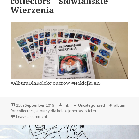
collectors – Słowiańskie
Wierzenia
#AlbumDlaKolekcjonerów #Naklejki #IS
Posted
Author
Categories
Tags
25th September 2019
mk
Uncategorised
album
on
for collectors
,
Albumy dla kolekcjonerów
,
sticker
on Slavic Beliefs – Album for collectors – Słowiańsk
Leave a comment