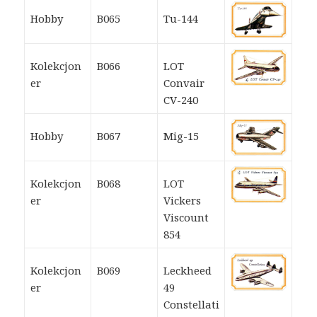
Hobby
B065
Tu-144
Kolekcjon
B066
LOT
er
Convair
CV-240
Hobby
B067
Mig-15
Kolekcjon
B068
LOT
er
Vickers
Viscount
854
Kolekcjon
B069
Leckheed
er
49
Constellati