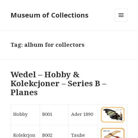
Museum of Collections
MENU
AND
WIDGETS
Tag:
album for collectors
Wedel – Hobby &
Kolekcjoner – Series B –
Planes
Hobby
B001
Ader 1890
Kolekcjon
B002
Taube