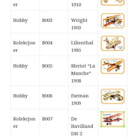
er
1910
Hobby
B003
Wright
1903
Kolekcjon
B004
Lilienthal
er
1985
Hobby
B005
Bleriot “La
Manche”
1908
Hobby
B006
Farman
1909
Kolekcjon
B007
De
er
Havilland
DH-2