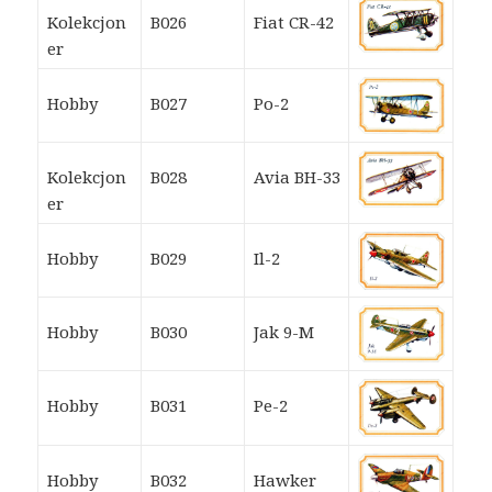
Kolekcjon
B026
Fiat CR-42
er
Hobby
B027
Po-2
Kolekcjon
B028
Avia BH-33
er
Hobby
B029
Il-2
Hobby
B030
Jak 9-M
Hobby
B031
Pe-2
Hobby
B032
Hawker