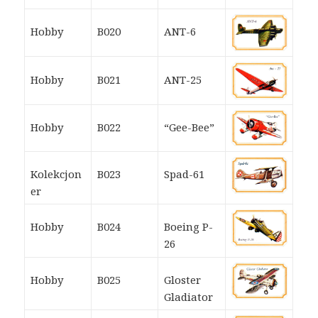
Hobby
B020
ANT-6
Hobby
B021
ANT-25
Hobby
B022
“Gee-Bee”
Kolekcjon
B023
Spad-61
er
Hobby
B024
Boeing P-
26
Hobby
B025
Gloster
Gladiator