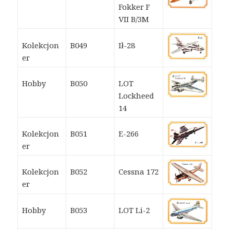
Fokker F
VII B/3M
Kolekcjon
B049
Ił-28
er
Hobby
B050
LOT
Lockheed
14
Kolekcjon
B051
E-266
er
Kolekcjon
B052
Cessna 172
er
Hobby
B053
LOT Li-2