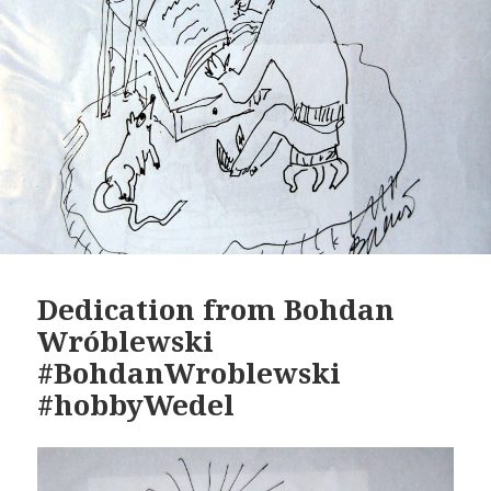
Dedication from Bohdan
Wróblewski
#BohdanWroblewski
#hobbyWedel