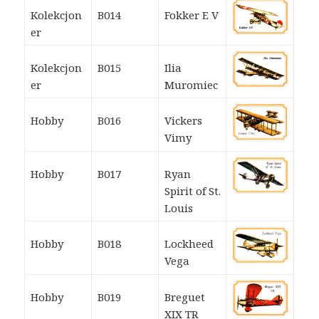
Kolekcjon
B014
Fokker E V
er
Kolekcjon
B015
Ilia
er
Muromiec
Hobby
B016
Vickers
Vimy
Hobby
B017
Ryan
Spirit of St.
Louis
Hobby
B018
Lockheed
Vega
Hobby
B019
Breguet
XIX TR