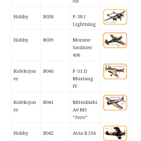
olt
Hobby
B038
P-38 I
Lightning
Hobby
B039
Morane
Saulnier
406
Kolekcjon
B040
P-51 D
er
Mustang
IV
Kolekcjon
B041
Mitsubishi
er
A6 M5
“Zero”
Hobby
B042
Avia B.534